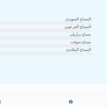
المساج السويدى
96%
المساج الفرعونى
85%
مساج برازيلى
85%
مساج سوفت
83%
المساج التيلاندى
80%